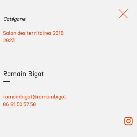
S
Catégorie
a
Salon des territoires 2018
l
2023
o
n
d
e
Romain Bigot
s
—
t
e
romainbigot@romainbigot
r
06 81 50 57 50
r
Romain Bigot
i
t