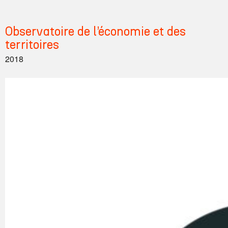
O
Observatoire de l’économie et des
territoires
b
2018
s
e
r
v
a
t
o
i
r
e
d
e