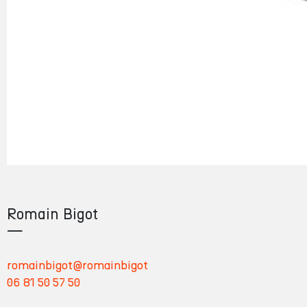
e
r
r
i
t
o
i
r
e
s
Romain Bigot
—
romainbigot@romainbigot
06 81 50 57 50