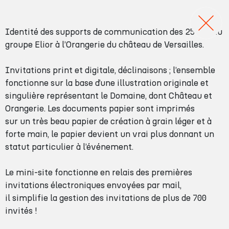
2
Identité des supports de communication des 25 ans du
5
groupe Elior à l’Orangerie du château de Versailles.
a
Invitations print et digitale, déclinaisons ; l’ensemble
n
fonctionne sur la base d’une illustration originale et
s
singulière représentant le Domaine, dont Château et
E
Orangerie. Les documents papier sont imprimés
l
sur un très beau papier de création à grain léger et à
i
forte main, le papier devient un vrai plus donnant un
o
statut particulier à l’événement.
r
Le mini-site fonctionne en relais des premières
G
invitations électroniques envoyées par mail,
r
il simplifie la gestion des invitations de plus de 700
o
invités !
u