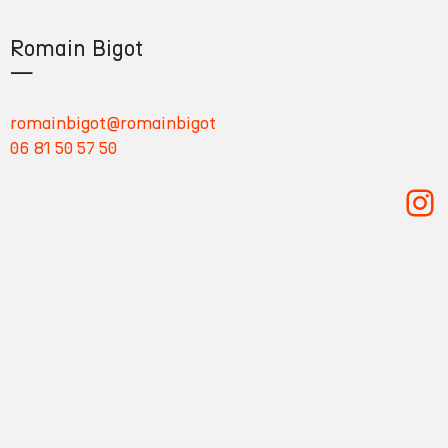
p
Romain Bigot
—
romainbigot@romainbigot
06 81 50 57 50
Romain Bigot