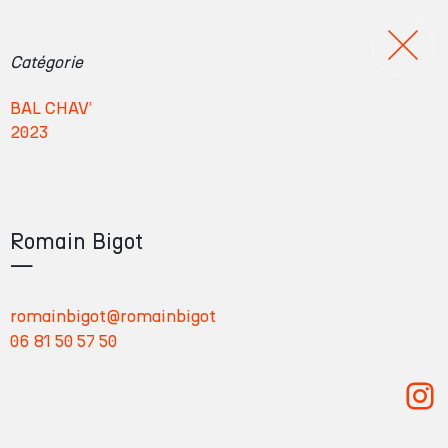
B
Catégorie
A
BAL CHAV’
L
2023
C
H
A
V
Romain Bigot
’
—
romainbigot@romainbigot
06 81 50 57 50
Romain Bigot