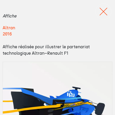
A
Affiche
l
Altran
t
2016
r
a
Affiche réalisée pour illustrer le partenariat
n
technologique Altran–Renault F1